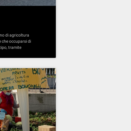
no di agricoltura
e che occuparsi di
tipo, tramite