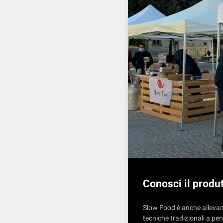
Conosci il produ
Slow Food è anche allevame
tecniche tradizionali a pen