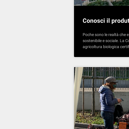
Conosci il produ
Poche sono le realtà che e
sostenibile e sociale. La 
agricoltura biologica certif