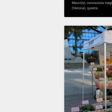
Maurizio, conosciuta megl
(Verona), questa