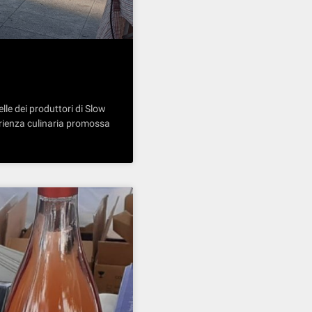
lle dei produttori di Slow
erienza culinaria promossa