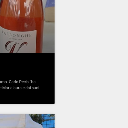
amo. Carlo Pecis l’ha
e Marialaura e dai suoi