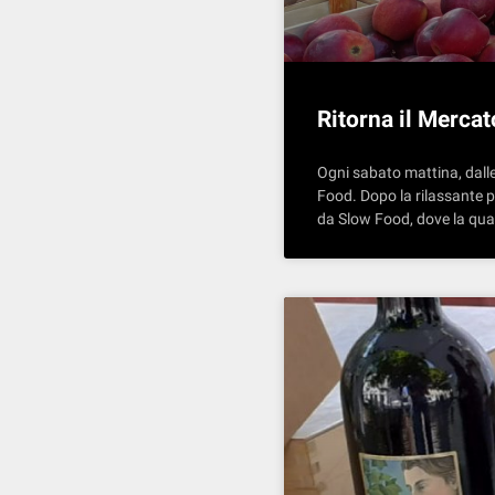
Ritorna il Mercato
Ogni sabato mattina, dalle 
Food. Dopo la rilassante p
da Slow Food, dove la qual