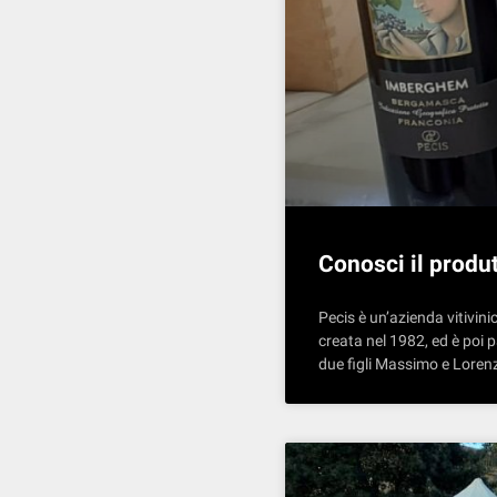
Conosci il produt
Pecis è un’azienda vitivin
creata nel 1982, ed è poi 
due figli Massimo e Lorenzo