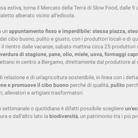
a estiva, torna il Mercato della Terra di Slow Food, dalle 9 
vialetto alberato vicino all’edicola.
à un
appuntamento fisso e imperdibile: stessa piazza, stes
l cibo buono, pulito e giusto, con i produttori locali e di qual
 il rientro dalle vacanze, sabato mattina circa 25 produttori d
 verdura di stagione, pane, olio, miele, uova, formaggi capri
pettano in centro a Bergamo, direttamente dal produttore a
relazione e di un’agricoltura sostenibile, in linea con i dett
tiene e promuove il cibo buono
perché di qualità,
pulito
perch
, allevatori e artigiani trasformatori.
 settimanale o quotidiana è difatti possibile scegliere
un’ec
ra e dall’altro lato la
biodiversità
, un patrimonio tra i più p