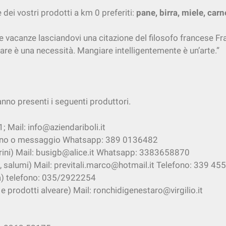
 dei vostri prodotti a km 0 preferiti:
pane, birra, miele, car
e vacanze lasciandovi una citazione del filosofo francese F
are è una necessità. Mangiare intelligentemente è un’arte.”
anno presenti i seguenti produttori.
 Mail: info@aziendariboli.it
efono o messaggio Whatsapp: 389 0136482
rini) Mail: busigb@alice.it Whatsapp: 3383658870
, salumi) Mail: previtali.marco@hotmail.it Telefono: 339 4
ra) telefono: 035/2922254
 prodotti alveare) Mail: ronchidigenestaro@virgilio.it