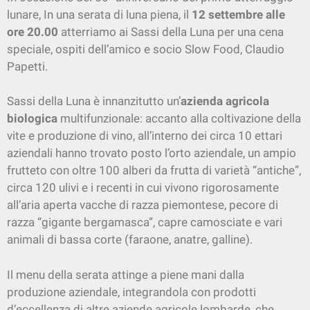
lunare, In una serata di luna piena, il
12 settembre alle
ore 20.00
atterriamo ai Sassi della Luna per una cena
speciale, ospiti dell’amico e socio Slow Food, Claudio
Papetti.
Sassi della Luna è innanzitutto un’
azienda agricola
biologica
multifunzionale: accanto alla coltivazione della
vite e produzione di vino, all’interno dei circa 10 ettari
aziendali hanno trovato posto l’orto aziendale, un ampio
frutteto con oltre 100 alberi da frutta di varietà “antiche”,
circa 120 ulivi e i recenti in cui vivono rigorosamente
all’aria aperta vacche di razza piemontese, pecore di
razza “gigante bergamasca”, capre camosciate e vari
animali di bassa corte (faraone, anatre, galline).
Il menu della serata attinge a piene mani dalla
produzione aziendale, integrandola con prodotti
d’eccellenza di altre aziende agricole lombarde, che