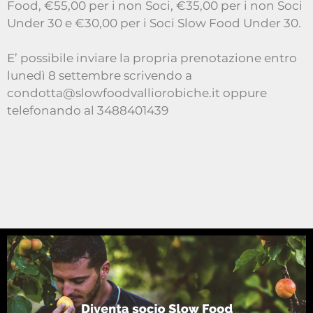
Food, €55,00 per i non Soci, €35,00 per i non Soci
Under 30 e €30,00 per i Soci Slow Food Under 30.
E’ possibile inviare la propria prenotazione entro
lunedì 8 settembre scrivendo a
condotta@slowfoodvalliorobiche.it oppure
telefonando al 3488401439